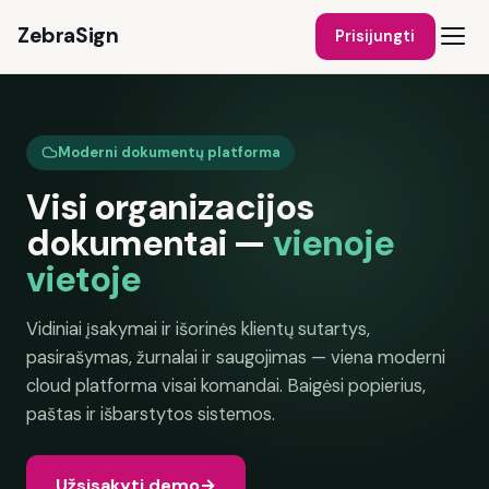
ZebraSign
Prisijungti
Moderni dokumentų platforma
Visi organizacijos
dokumentai —
vienoje
vietoje
Vidiniai įsakymai ir išorinės klientų sutartys,
pasirašymas, žurnalai ir saugojimas — viena moderni
cloud platforma visai komandai. Baigėsi popierius,
paštas ir išbarstytos sistemos.
Užsisakyti demo
→