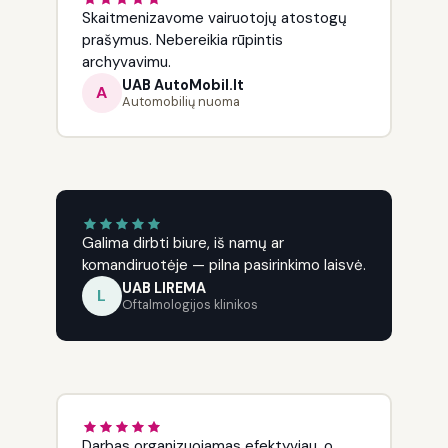
Skaitmenizavome vairuotojų atostogų
prašymus. Nebereikia rūpintis
archyvavimu.
UAB AutoMobil.lt
A
Automobilių nuoma
Galima dirbti biure, iš namų ar
komandiruotėje — pilna pasirinkimo laisvė.
UAB LIREMA
L
Oftalmologijos klinikos
Darbas organizuojamas efektyviau, o