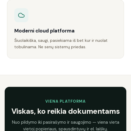
Moderni cloud platforma
Šiuolaikiška, saugi, pasiekiama iš bet kur ir nuolat
tobulinama. Ne senų sistemų priedas.
VIENA PLATFORMA
Viskas, ko reikia dokumentams
Nuo pildymo iki pasirašymo ir saugojimo — viena vieta
vietoj popieriaus, spausdintuvų ir el. laiškų.