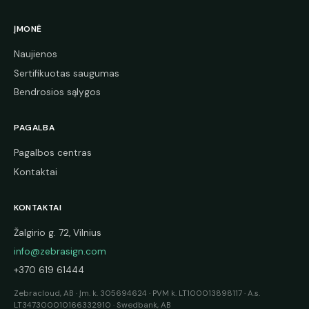
ĮMONĖ
Naujienos
Sertifikuotas saugumas
Bendrosios sąlygos
PAGALBA
Pagalbos centras
Kontaktai
KONTAKTAI
Žalgirio g. 72, Vilnius
info@zebrasign.com
+370 619 61444
Zebracloud, AB · Įm. k. 305694624 · PVM k. LT100013898117 · A.s.
LT347300010166332910 · Swedbank, AB