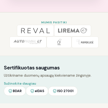
MUMIS PASITIKI
Sertifikuotas saugumas
Užtikriname duomenų apsaugą kiekviename žingsnyje.
Sužinokite daugiau
BDAR
eIDAS
ISO 27001