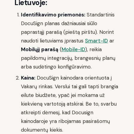
Lietuvoje:
Identifikavimo priemonės:
Standartinis
DocuSign planas dažniausiai siūlo
paprastąjį parašą (pieštą pirštu). Norint
naudoti lietuviams įprastus
Smart-ID
ar
Mobilųjį parašą
(
Mobile-ID
), reikia
papildomų integracijų, brangesnių planų
arba sudėtingo konfigūravimo.
Kaina:
DocuSign kainodara orientuota į
Vakarų rinkas. Verslui tai gali tapti brangia
eilute biudžete, ypač jei mokama už
kiekvieną vartotoją atskirai. Be to, svarbu
atkreipti dėmesį, kad Docusign
kainodaroje yra ribojamas pasirašomų
dokumentų kiekis.