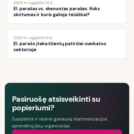
2025 m. rugpjūčio 14 d.
El. parašas vs. skenuotas parašas. Koks
skirtumas ir kuris galioja teisiškai?
2025 m. rugpjūčio 13 d.
El. parašo įtaka klientų patirčiai sveikatos
sektoriuje
Pasiruošę atsisveikinti su
popieriumi?
Susisiekite ir rasime geriausią skaitmenizacijos
sprendimą jūsų organizacijai.