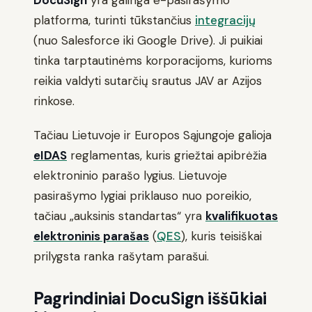
platforma, turinti tūkstančius
integracijų
(nuo Salesforce iki Google Drive). Ji puikiai
tinka tarptautinėms korporacijoms, kurioms
reikia valdyti sutarčių srautus JAV ar Azijos
rinkose.
Tačiau Lietuvoje ir Europos Sąjungoje galioja
eIDAS
reglamentas, kuris griežtai apibrėžia
elektroninio parašo lygius. Lietuvoje
pasirašymo lygiai priklauso nuo poreikio,
tačiau „auksinis standartas“ yra
kvalifikuotas
elektroninis parašas
(
QES
), kuris teisiškai
prilygsta ranka rašytam parašui.
Pagrindiniai DocuSign iššūkiai