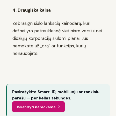
4. Draugiška kaina
Zebrasign siūlo lanksčią kainodarą, kuri
dažnai yra patrauklesnė vietiniam verslui nei
didžiųjų korporacijų siūlomi planai. Jūs
nemokate už „orą“ ar funkcijas, kurių
nenaudojate.
Pasirašykite Smart-ID, mobiliuoju ar rankiniu
parašu — per kelias sekundes.
Išbandyti nemokamai