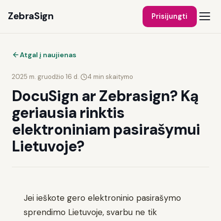
ZebraSign
Prisijungti
Atgal į naujienas
2025 m. gruodžio 16 d.
·
4
min skaitymo
DocuSign ar Zebrasign? Ką
geriausia rinktis
elektroniniam pasirašymui
Lietuvoje?
Jei ieškote gero elektroninio pasirašymo
sprendimo Lietuvoje, svarbu ne tik