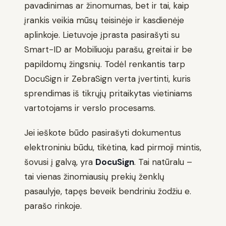
pavadinimas ar žinomumas, bet ir tai, kaip
įrankis veikia mūsų teisinėje ir kasdienėje
aplinkoje. Lietuvoje įprasta pasirašyti su
Smart-ID ar Mobiliuoju parašu, greitai ir be
papildomų žingsnių. Todėl renkantis tarp
DocuSign ir ZebraSign verta įvertinti, kuris
sprendimas iš tikrųjų pritaikytas vietiniams
vartotojams ir verslo procesams.
Jei ieškote būdo pasirašyti dokumentus
elektroniniu būdu, tikėtina, kad pirmoji mintis,
šovusi į galvą, yra
DocuSign
. Tai natūralu –
tai vienas žinomiausių prekių ženklų
pasaulyje, tapęs beveik bendriniu žodžiu e.
parašo rinkoje.