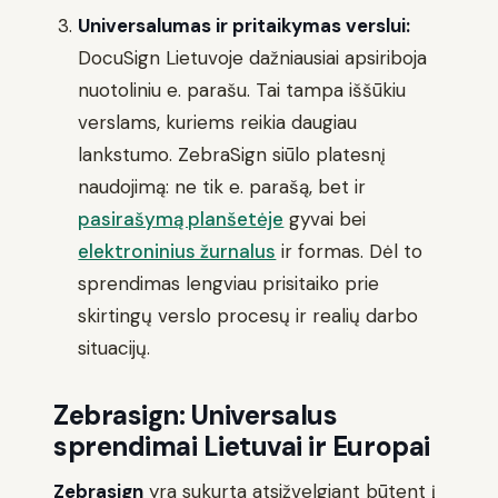
Universalumas ir pritaikymas verslui:
DocuSign Lietuvoje dažniausiai apsiriboja
nuotoliniu e. parašu. Tai tampa iššūkiu
verslams, kuriems reikia daugiau
lankstumo. ZebraSign siūlo platesnį
naudojimą: ne tik e. parašą, bet ir
pasirašymą planšetėje
gyvai bei
elektroninius žurnalus
ir formas. Dėl to
sprendimas lengviau prisitaiko prie
skirtingų verslo procesų ir realių darbo
situacijų.
Zebrasign: Universalus
sprendimai Lietuvai ir Europai
Zebrasign
yra sukurta atsižvelgiant būtent į