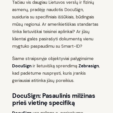
Tačiau vis daugiau Lietuvos verslų ir fizinių
asmenų, pradėję naudotis DocuSign,
susiduria su specifiniais iššūkiais, būdingais
mūsų regionui. Ar amerikietiškas standartas
tinka lietuviškai teisinei aplinkai? Ar jūsų
klientai galės pasirašyti dokumentą vienu
mygtuko paspaudimu su Smart-ID?
Šiame straipsnyje objektyviai palyginsime
DocuSign
ir lietuvišką sprendimą
Zebrasign
,
kad padėtume nuspręsti, kuris įrankis
geriausiai atitinka jūsų poreikius.
DocuSign: Pasaulinis milžinas
prieš vietinę specifiką
DocuSign
yra galinga e-pasirašymo