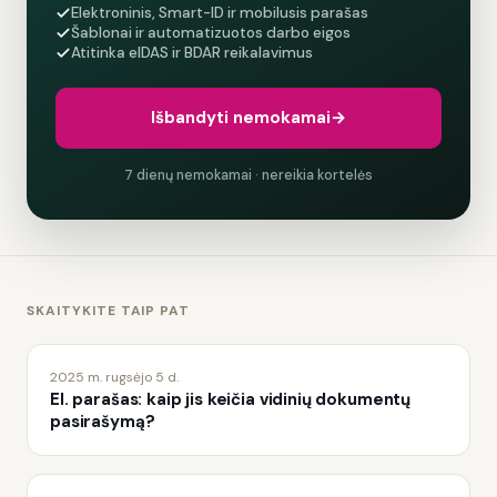
Elektroninis, Smart-ID ir mobilusis parašas
Šablonai ir automatizuotos darbo eigos
Atitinka eIDAS ir BDAR reikalavimus
Išbandyti nemokamai
→
7 dienų nemokamai · nereikia kortelės
SKAITYKITE TAIP PAT
2025 m. rugsėjo 5 d.
El. parašas: kaip jis keičia vidinių dokumentų
pasirašymą?