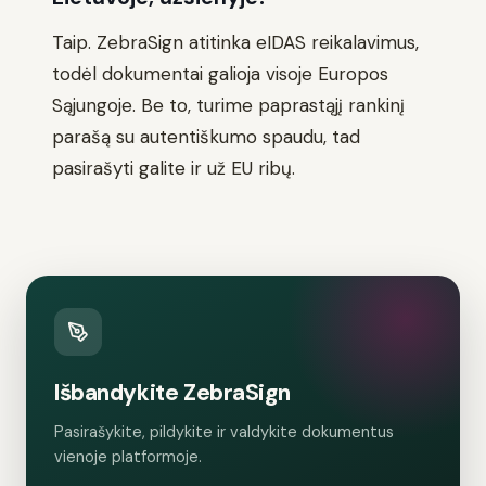
Taip. ZebraSign atitinka eIDAS reikalavimus,
todėl dokumentai galioja visoje Europos
Sąjungoje. Be to, turime paprastąjį rankinį
parašą su autentiškumo spaudu, tad
pasirašyti galite ir už EU ribų.
Išbandykite ZebraSign
Pasirašykite, pildykite ir valdykite dokumentus
vienoje platformoje.