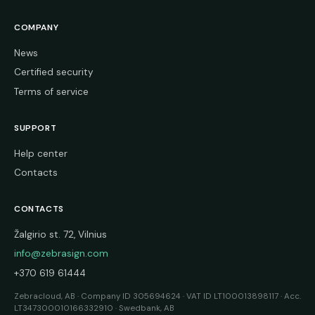
COMPANY
News
Certified security
Terms of service
SUPPORT
Help center
Contacts
CONTACTS
Žalgirio st. 72, Vilnius
info@zebrasign.com
+370 619 61444
Zebracloud, AB · Company ID 305694624 · VAT ID LT100013898117 · Acc.
LT347300010166332910 · Swedbank, AB