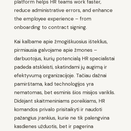
platform helps HR teams work faster,
reduce administrative errors, and enhance
the employee experience – from
onboarding to contract signing.
Kai kalbame apie žmogiškuosius išteklius,
pirmiausia galvojame apie žmones –
darbuotojus, kurių potencialą HR specialistai
padeda atskleisti, skatindami jų augimą ir
efektyvumą organizacijoje. Tačiau dažnai
pamirštama, kad technologijos yra
nematomas, bet esminis šios misijos variklis.
Didėjant skaitmeniniams poreikiams, HR
komandos privalo prisitaikyti ir naudoti
pažangius įrankius, kurie ne tik palengvina
kasdienes užduotis, bet ir pagerina