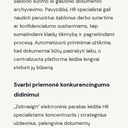
šablono kūrimo iki galutinio dokumento
archyvavimo. Pavyzdžiui, HR specialistai gali
naudoti paruoštus šablonus darbo sutartims
ar konfidencialumo susitarimams, taip
sumažindami klaidų tikimybę ir pagreitindami
procesą. Automatizuoti priminimai užtikrina,
kad dokumentai būtų pasirašyti laiku, o
centralizuota platforma leidžia lengvai
stebėti jų būseną.
Svarbi priemonė konkurencingumo
didinimui
„Zebrasign“ elektroninis parašas leidžia HR
specialistams koncentruotis į strateginius
uždavinius, palengvina dokumentų