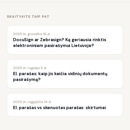
SKAITYKITE TAIP PAT
2025 m. gruodžio 16 d.
DocuSign ar Zebrasign? Ką geriausia rinktis
elektroniniam pasirašymui Lietuvoje?
2025 m. rugsėjo 5 d.
El. parašas: kaip jis keičia vidinių dokumentų
pasirašymą?
2025 m. rugpjūčio 14 d.
El. parašas vs skenuotas parašas: skirtumai