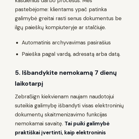
kasdienius darbo procesus. Mes
pastebėjome: klientams ypač patinka
galimybė greitai rasti senus dokumentus be
ilgų paieškų kompiuteryje ar stalčiuje.
Automatinis archyvavimas pasirašius
Paieška pagal vardą, adresatą arba datą.
5. Išbandykite nemokamą 7 dienų
laikotarpį
ZebraSign kiekvienam naujam naudotojui
suteikia galimybę išbandyti visas elektroninių
dokumentų skaitmenizavimo funkcijas
nemokamai savaitę.
Tai puiki galimybė
praktiškai įvertinti, kaip elektroninis