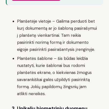
Planšetėje vietoje – Galima perduoti bet
kurį dokumentą ar jo šabloną pasirašymui
į planšetę vienkartinai. Tam reikia
pasirinkti norimą formą ir dokumento
eigoje pasirinkti pasirašantysis įrenginyje.
Planšetės šablone – šis būdas leidžia
nustatyti, kurie šablonai bus rodomi
planšetės ekrane, o kiekvienas žmogus
savarankiškai galės užpildyti pasirinktą
formą. Jokių papildomų žingsnių jam
atlikti nereikės.
3. Unikalių biometrinių duomenų