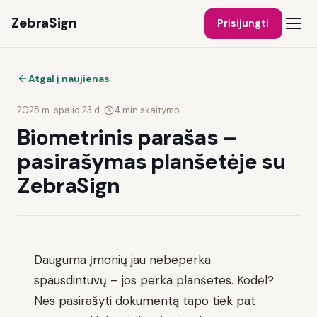
ZebraSign
Prisijungti
Atgal į naujienas
2025 m. spalio 23 d.
·
4
min skaitymo
Biometrinis parašas –
pasirašymas planšetėje su
ZebraSign
Dauguma įmonių jau nebeperka
spausdintuvų – jos perka planšetes. Kodėl?
Nes pasirašyti dokumentą tapo tiek pat