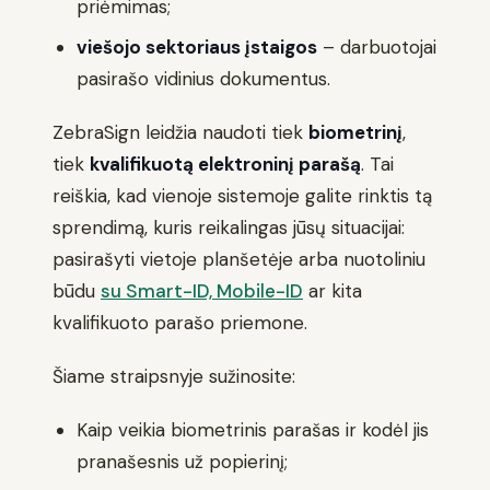
priėmimas;
viešojo sektoriaus įstaigos
– darbuotojai
pasirašo vidinius dokumentus.
ZebraSign leidžia naudoti tiek
biometrinį
,
tiek
kvalifikuotą elektroninį parašą
. Tai
reiškia, kad vienoje sistemoje galite rinktis tą
sprendimą, kuris reikalingas jūsų situacijai:
pasirašyti vietoje planšetėje arba nuotoliniu
būdu
su Smart-ID, Mobile-ID
ar kita
kvalifikuoto parašo priemone.
Šiame straipsnyje sužinosite:
Kaip veikia biometrinis parašas ir kodėl jis
pranašesnis už popierinį;