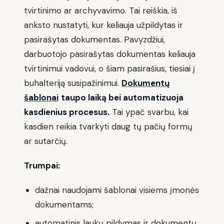
tvirtinimo ar archyvavimo. Tai reiškia, iš
anksto nustatyti, kur keliauja užpildytas ir
pasirašytas dokumentas. Pavyzdžiui,
darbuotojo pasirašytas dokumentas keliauja
tvirtinimui vadovui, o šiam pasirašius, tiesiai į
buhalteriją susipažinimui.
Dokumentų
šablonai
taupo laiką bei automatizuoja
kasdienius procesus.
Tai ypač svarbu, kai
kasdien reikia tvarkyti daug tų pačių formų
ar sutarčių.
Trumpai:
dažnai naudojami šablonai visiems įmonės
dokumentams;
automatinis laukų pildymas ir dokumentų